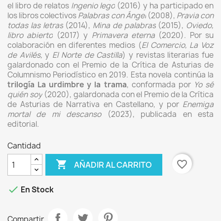
el libro de relatos
Ingenio lego
(2016) y
ha participado en
los libros colectivos
Palabras con Ángel
(2008),
Pravia con
todas las letras
(2014),
Mina de palabras
(2015),
Oviedo,
libro abierto
(2017) y
Primavera eterna
(2020). Por su
colaboración en diferentes medios (
El Comercio, La Voz
de Avilés,
y
El Norte de Castilla
) y revistas literarias fue
galardonado con el Premio de la Crítica de Asturias de
Columnismo Periodístico en 2019. Esta novela continúa la
trilogía La urdimbre y la trama
, conformada por
Yo sé
quién soy
(2020), galardonada con el Premio de la Crítica
de Asturias de Narrativa en Castellano, y por
Enemiga
mortal de mi descanso
(2023), publicada en esta
editorial.
Cantidad

favorite_border
AÑADIR AL CARRITO

En Stock
Compartir