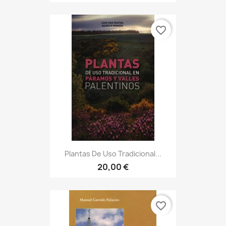
favorite_border
Plantas De Uso Tradicional...
20,00 €
favorite_border