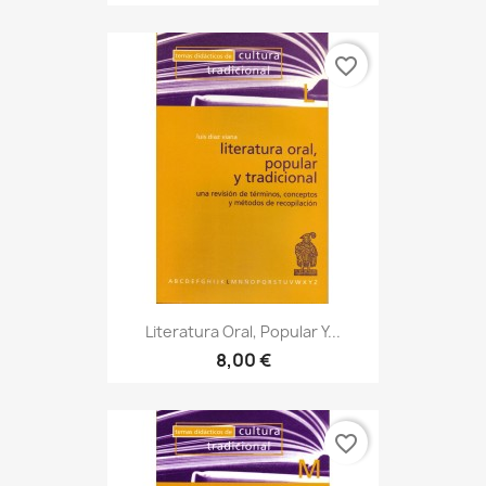
favorite_border
Literatura Oral, Popular Y...
8,00 €
favorite_border