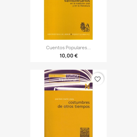
Cuentos Populares...
10,00 €
favorite_border