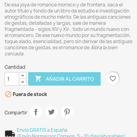
De esa joya de romance morisco y de frontera, saca el
autor título y fondo de un libro de estudio e investigación
etnográficos de mucho mérito. De las antiguas canciones
de gestas, detalladas y largas, sale de manera
fragmentada - siglos XIV y XV-, todo un mundo nuevo con
el romancero. De ese nuevo mundo por su fragmentación,
toque alado, esencialidad, pero sin derivar de las antiguas
canciones de gestas, es el romance de
Álora la bien
cercada
.
Cantidad

favorite_border
AÑADIR AL CARRITO

Fuera de stock
Compartir
Envío GRATIS a España
(Envío Normal por Correos: 5 - 10 días laborables)