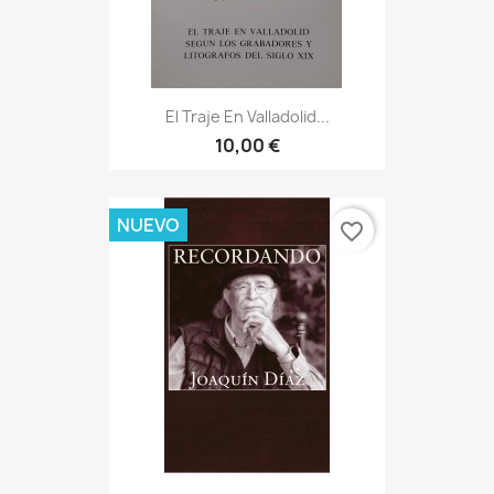
El Traje En Valladolid...
10,00 €
NUEVO
favorite_border