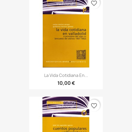
favorite_border
La Vida Cotidiana En...
10,00 €
favorite_border