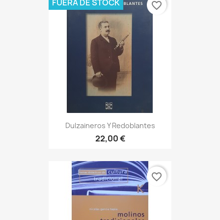
FUERA DE STOCK
favorite_border
Dulzaineros Y Redoblantes
22,00 €
favorite_border