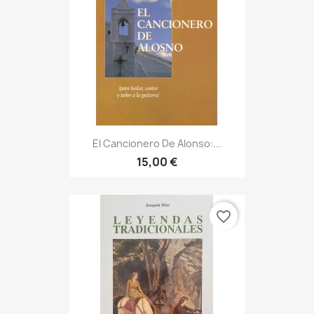
El Cancionero De Alonso:...
15,00 €
favorite_border