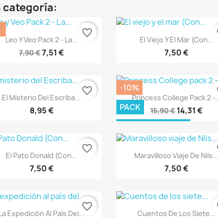
 categoría:
%
favorite_border
fa
Vista rápida
Vista rápida


Leo Y Veo Pack 2 - La...
El Viejo Y El Mar (Con...
7,51 €
7,50 €
7,90 €
-10%
favorite_border
fa
Vista rápida
Vista rápida


El Misterio Del Escriba...
Princess College Pack 2 -..
PACK
8,95 €
14,31 €
15,90 €
FUERA DE STOCK
favorite_border
fa
Vista rápida
Vista rápida


El Pato Donald (Con...
Maravilloso Viaje De Nils..
7,50 €
7,50 €
favorite_border
fa
Vista rápida
Vista rápida


La Expedición Al País Del...
Cuentos De Los Siete...