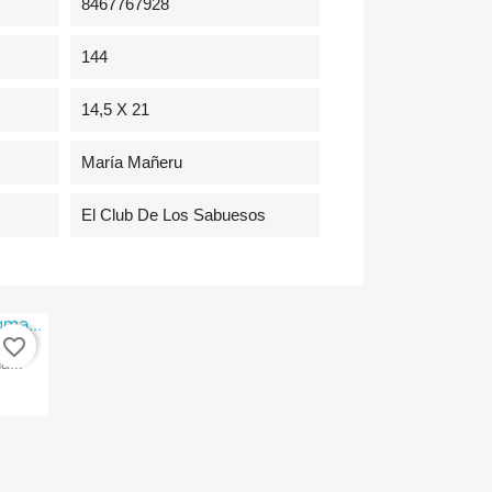
8467767928
144
14,5 X 21
María Mañeru
El Club De Los Sabuesos
favorite_border
a...