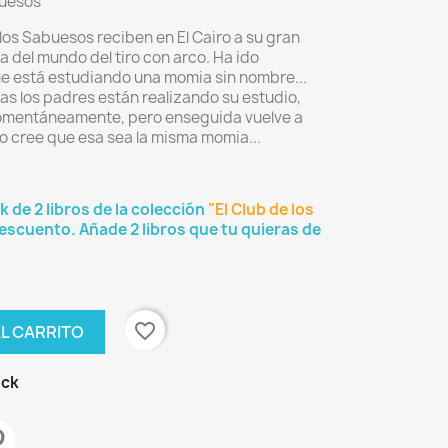
buesos
los Sabuesos reciben en El Cairo a su gran
 del mundo del tiro con arco. Ha ido
 está estudiando una momia sin nombre...
as los padres están realizando su estudio,
 momentáneamente, pero enseguida vuelve a
no cree que esa sea la misma momia...
 de 2 libros de la colección
"El Club de los
scuento. Añade 2 libros que tu quieras de
favorite_border
AL CARRITO
ock