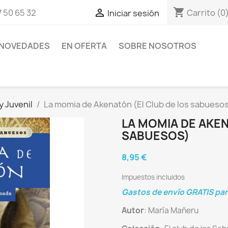
shopping_cart

Carrito
(0
 50 65 32
Iniciar sesión
NOVEDADES
EN OFERTA
SOBRE NOSOTROS
y Juvenil
La momia de Akenatón (El Club de los sabueso
LA MOMIA DE AKEN
SABUESOS)
8,95 €
Impuestos incluidos
Gastos de envío GRATIS pa
Autor
: María Mañeru