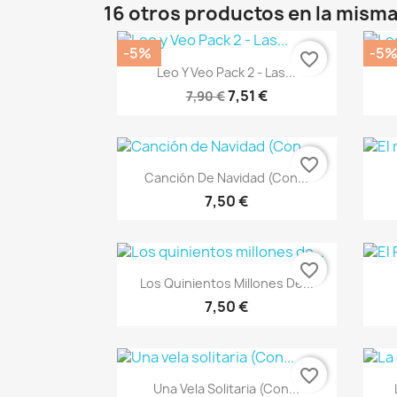
16 otros productos en la misma
-5%
-5
favorite_border
Vista rápida

Leo Y Veo Pack 2 - Las...
7,51 €
7,90 €
favorite_border
Vista rápida

Canción De Navidad (Con...
7,50 €
favorite_border
Vista rápida

Los Quinientos Millones De...
7,50 €
favorite_border
Vista rápida

Una Vela Solitaria (Con...