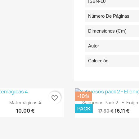
ISBN-10
Número De Páginas
Dimensiones (cm)
Autor
Colección
-10%
favorite_border
Vista rápida
Vista rápida


Matemágicas 4
Sabuesos Pack 2 - El Enigm
PACK
10,00 €
16,11 €
17,90 €