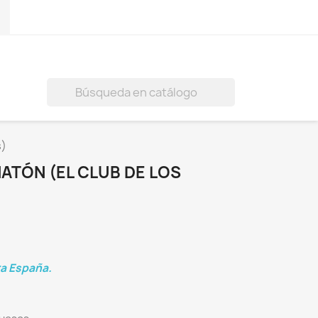
)

s)
ATÓN (EL CLUB DE LOS
ra España.