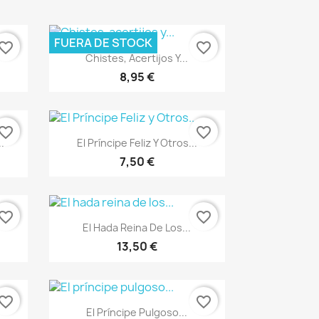
FUERA DE STOCK
vorite_border
favorite_border
Vista rápida

Chistes, Acertijos Y...
8,95 €
vorite_border
favorite_border
Vista rápida

.
El Príncipe Feliz Y Otros...
7,50 €
vorite_border
favorite_border
Vista rápida

.
El Hada Reina De Los...
13,50 €
vorite_border
favorite_border
Vista rápida

El Príncipe Pulgoso...