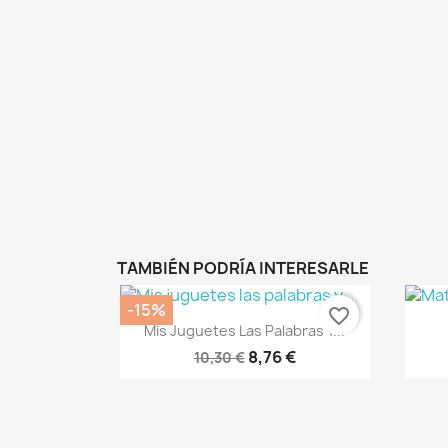
TAMBIÉN PODRÍA INTERESARLE
-15%
favorite_border
Vista rápida

Mis Juguetes Las Palabras Y...
8,76 €
10,30 €