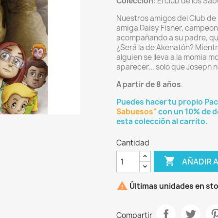
Colección
: El club de los Sa
Nuestros amigos del Club de 
amiga Daisy Fisher, campeona
acompañando a su padre, que
¿Será la de Akenatón? Mientr
alguien se lleva a la momia
aparecer... solo que Joseph 
A partir de 8 años
.
Puedes hacer tu propio Pack
Sabuesos"
con un 10% de de
esta colección al carrito.
Cantidad

AÑADIR 

Últimas unidades en st
Compartir