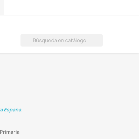
)

ra España.
Primaria