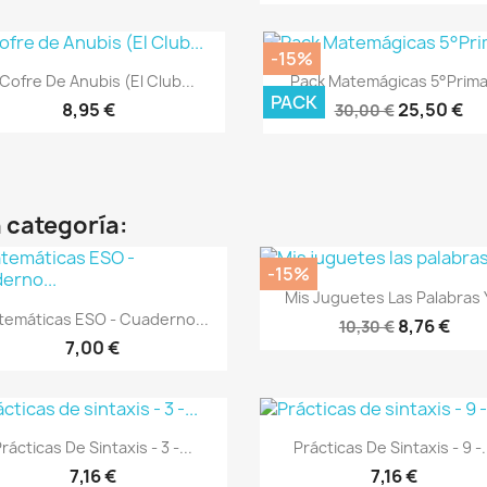
-15%
Vista rápida
Vista rápida


 Cofre De Anubis (El Club...
Pack Matemágicas 5°Prima
PACK
8,95 €
25,50 €
30,00 €
 categoría:
-15%
Vista rápida

Mis Juguetes Las Palabras Y
Vista rápida

temáticas ESO - Cuaderno...
8,76 €
10,30 €
7,00 €
Vista rápida
Vista rápida


rácticas De Sintaxis - 3 -...
Prácticas De Sintaxis - 9 -.
7,16 €
7,16 €