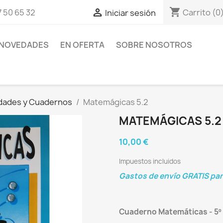
shopping_cart

Carrito
(0
 50 65 32
Iniciar sesión
NOVEDADES
EN OFERTA
SOBRE NOSOTROS
idades y Cuadernos
Matemágicas 5.2
MATEMÁGICAS 5.2
10,00 €
Impuestos incluidos
Gastos de envío GRATIS pa
Cuaderno Matemáticas - 5º 