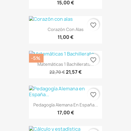
15,00 €
favorite_border
Corazón Con Alas
11,00 €
-5%
favorite_border
Matemáticas 1 Bachillerato...
21,57 €
22,70 €
favorite_border
Pedagogía Alemana En España...
17,00 €