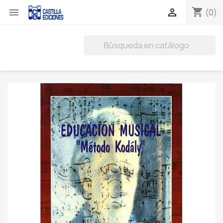
shopping_cart


(0)