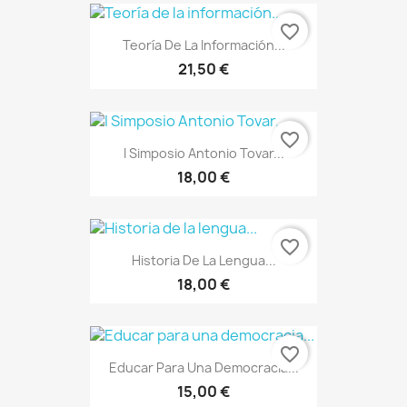
favorite_border
Teoría De La Información...
21,50 €
favorite_border
I Simposio Antonio Tovar...
18,00 €
favorite_border
Historia De La Lengua...
18,00 €
favorite_border
Educar Para Una Democracia...
15,00 €