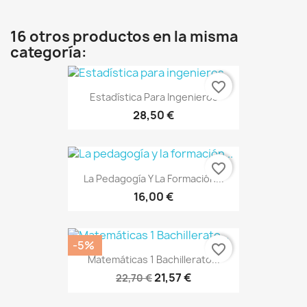
16 otros productos en la misma
categoría:
favorite_border
Estadística Para Ingenieros
28,50 €
favorite_border
La Pedagogía Y La Formación...
16,00 €
-5%
favorite_border
Matemáticas 1 Bachillerato...
21,57 €
22,70 €