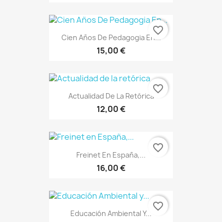
favorite_border
Cien Años De Pedagogia En...
15,00 €
favorite_border
Actualidad De La Retórica
12,00 €
favorite_border
Freinet En España,...
16,00 €
favorite_border
Educación Ambiental Y...