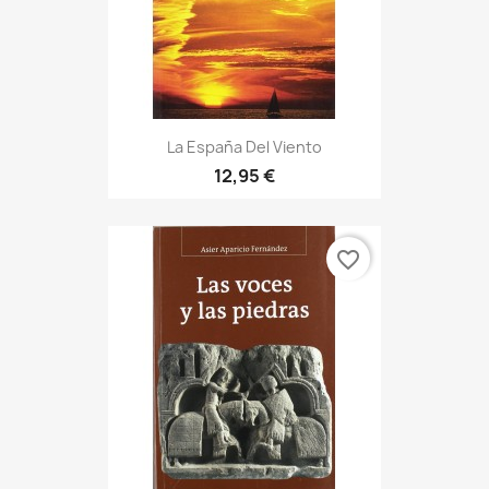
La España Del Viento
12,95 €
favorite_border