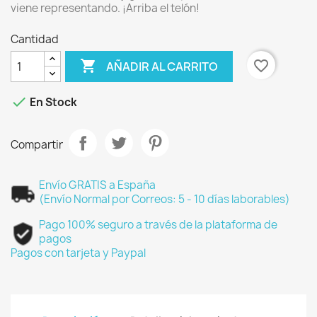
viene representando. ¡Arriba el telón!
Cantidad

favorite_border
AÑADIR AL CARRITO

En Stock
Compartir
Envío GRATIS a España
(Envío Normal por Correos: 5 - 10 días laborables)
Pago 100% seguro a través de la plataforma de
pagos
Pagos con tarjeta y Paypal