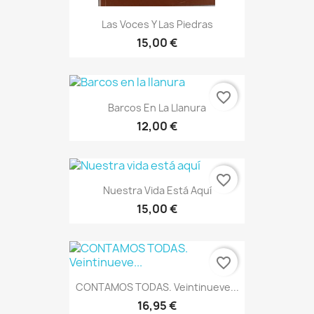
Las Voces Y Las Piedras
15,00 €
favorite_border
Barcos En La Llanura
12,00 €
favorite_border
Nuestra Vida Está Aquí
15,00 €
favorite_border
CONTAMOS TODAS. Veintinueve...
16,95 €