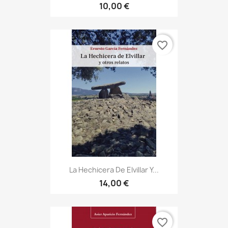
10,00 €
favorite_border
La Hechicera De Elvillar Y...
14,00 €
favorite_border