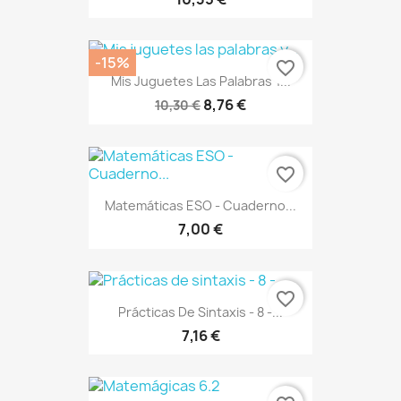
-15%
favorite_border
Mis Juguetes Las Palabras Y...
8,76 €
10,30 €
favorite_border
Matemáticas ESO - Cuaderno...
7,00 €
favorite_border
Prácticas De Sintaxis - 8 -...
7,16 €