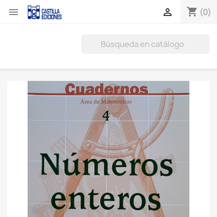
shopping_cart


(0)