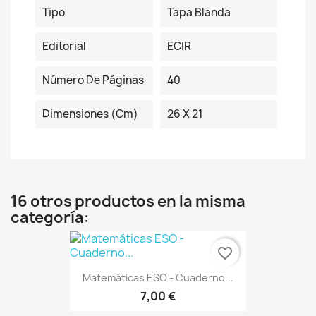
Tipo
Tapa Blanda
Editorial
ECIR
Número De Páginas
40
Dimensiones (cm)
26 X 21
16 otros productos en la misma
categoría:
favorite_border
Matemáticas ESO - Cuaderno...
7,00 €