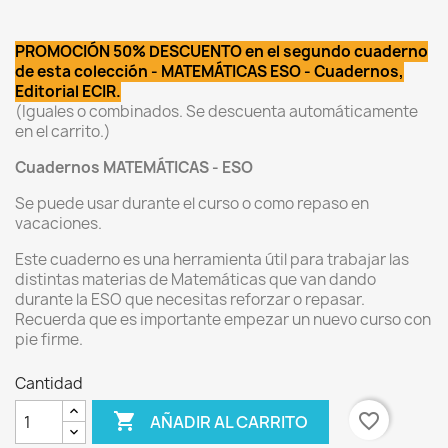
PROMOCIÓN 50% DESCUENTO en el segundo cuaderno
de esta colección - MATEMÁTICAS ESO - Cuadernos,
Editorial ECIR.
(
Iguales o combinados
. Se descuenta automáticamente
en el carrito.)
Cuadernos MATEMÁTICAS - ESO
Se puede usar durante el curso o como repaso en
vacaciones.
Este cuaderno es una herramienta útil para trabajar las
distintas materias de Matemáticas que van dando
durante la ESO que necesitas reforzar o repasar.
Recuerda que es importante empezar un nuevo curso con
pie firme.
Cantidad

favorite_border
AÑADIR AL CARRITO