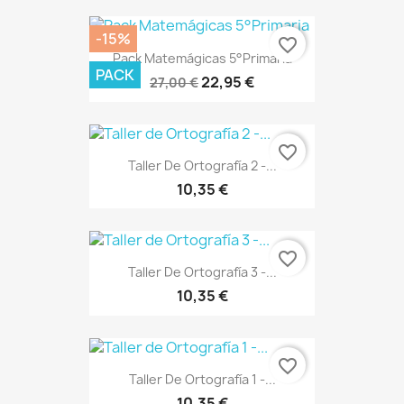
-15%
favorite_border
Pack Matemágicas 5°Primaria
PACK
22,95 €
27,00 €
favorite_border
Taller De Ortografía 2 -...
10,35 €
favorite_border
Taller De Ortografía 3 -...
10,35 €
favorite_border
Taller De Ortografía 1 -...
10,35 €