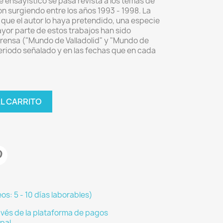
ensayístico se pasa revista a los temas de
on surgiendo entre los años 1993 - 1998. La
n que el autor lo haya pretendido, una especie
ayor parte de estos trabajos han sido
prensa ("Mundo de Valladolid" y "Mundo de
periodo señalado y en las fechas que en cada
AL CARRITO
os: 5 - 10 días laborables)
vés de la plataforma de pagos
pal