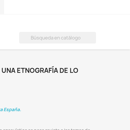
)

: UNA ETNOGRAFÍA DE LO
ra España.