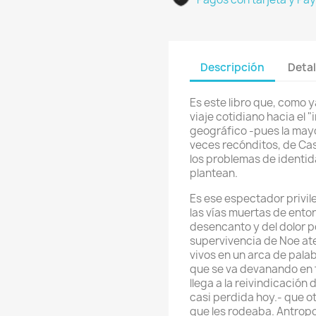
Descripción
Detal
Es este libro que, como ya
viaje cotidiano hacia el "
geográfico -pues la mayo
veces recónditos, de Cast
los problemas de identid
plantean.
Es ese espectador privil
las vías muertas de entor
desencanto y del dolor po
supervivencia de Noe at
vivos en un arca de palab
que se va devanando en 
llega a la reivindicación
casi perdida hoy.- que o
que les rodeaba. Antropol