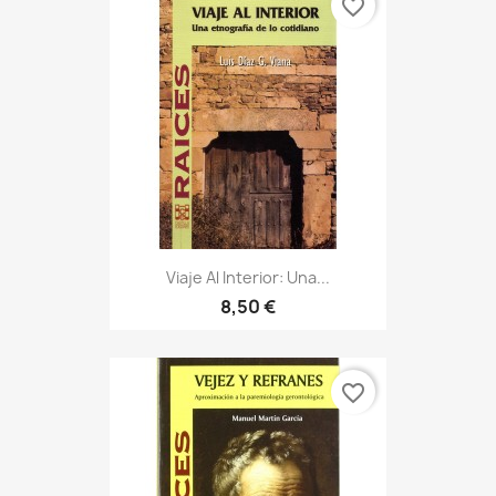
favorite_border
Viaje Al Interior: Una...
8,50 €
favorite_border