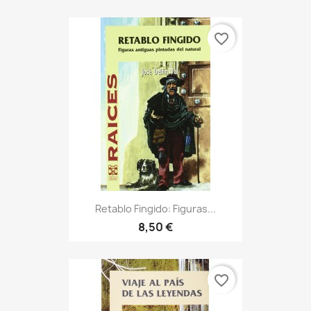
favorite_border
Retablo Fingido: Figuras...
8,50 €
favorite_border