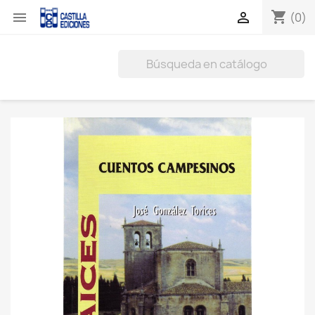
shopping_cart


(0)