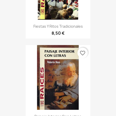
Fiestas Y Ritos Tradicionales
8,50 €
favorite_border