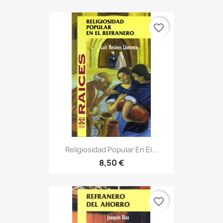
favorite_border
Religiosidad Popular En El...
8,50 €
favorite_border