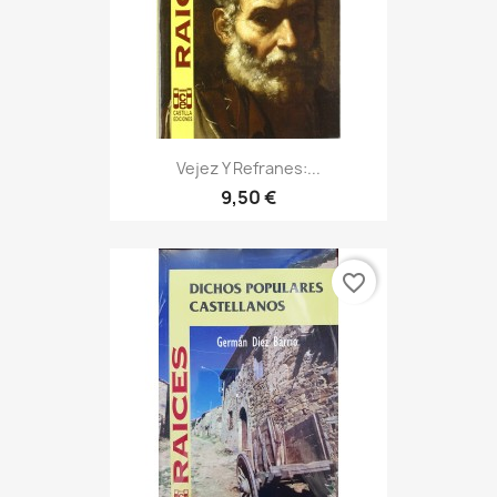
Vejez Y Refranes:...
9,50 €
favorite_border