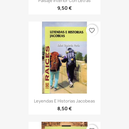
Paisaje Interior Con Letras
9,50 €
favorite_border
Leyendas E Historias Jacobeas
8,50 €