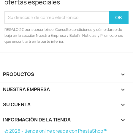
ofertas especiales
REGALO 2€ por subscribirse. Consulte condiciones y cómo darse de
baja en la sección Nuestra Empresa / Boletín Noticias y Promociones
que encontrará en la parte inferior.
PRODUCTOS

NUESTRA EMPRESA

SU CUENTA

INFORMACIÓN DE LA TIENDA
keyboard_arrow_down
© 2026 - tienda online creada con PrestaShop™