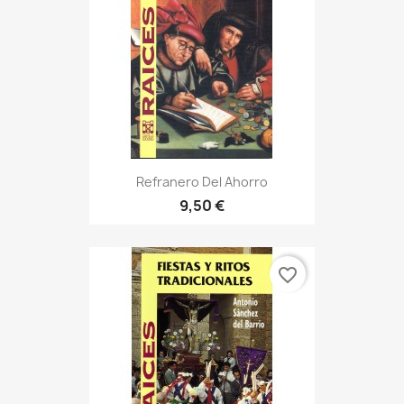
Refranero Del Ahorro
9,50 €
favorite_border